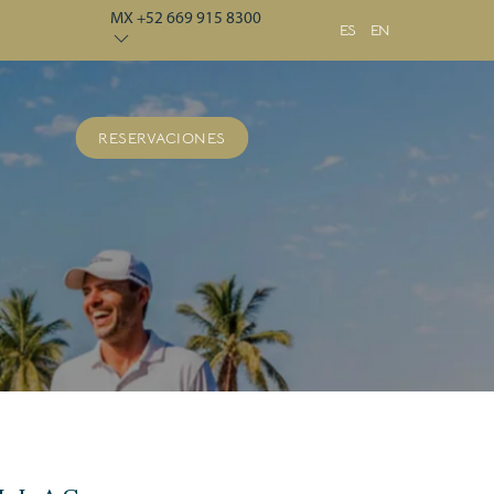
MX +52 669 915 8300
ES
EN
RESERVACIONES