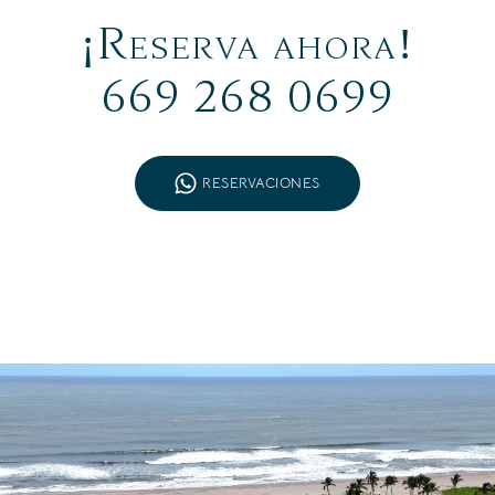
¡Reserva ahora!
‪669 268 0699‬
RESERVACIONES
026. 16 feb al 13 mar 2026. 16 mar al 26 mar 2026. 12 abr al 30 jun 2026. 01 sep al 
*Sujeto a disponibilidad, pueden aplicarse restricciones y tarifas estacionales.