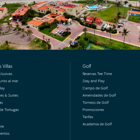
 Villas
Golf
clusivas
Reservas Tee Time
junto al mar
Stay and Play
lay
Campo de Golf
es & Suites
Amenidades de Golf
as
Torneos de Golf
de Tortugas
Promociones
Tarifas
Academia de Golf
ia
ventos