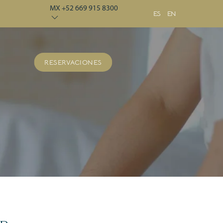
MX +52 669 915 8300
ES
EN
RESERVACIONES