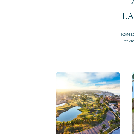
D
la
Rodeado
priva