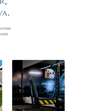
r,
va.
omunidad
ndial,